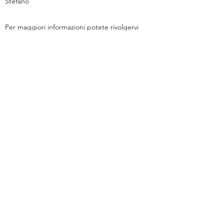
Stefano"
Per maggiori informazioni potete rivolgervi
al responsabile Valentina D'Urzo
telefonando al numero
339-4077713