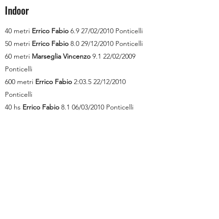
Indoor
40 metri
Errico Fabio
6.9 27/02/2010 Ponticelli
50 metri
Errico Fabio
8.0 29/12/2010 Ponticelli
60 metri
Marseglia Vincenzo
9.1 22/02/2009
Ponticelli
600 metri
Errico Fabio
2:03.5 22/12/2010
Ponticelli
40 hs
Errico Fabio
8.1 06/03/2010 Ponticelli
50 hs
Capasso Andrea
10.9 29/01/2012 Ponticelli
60 hs
Giuseppone Mario
13.6 02/02/2003
Ponticelli
Alto
Nunziata Gabriele
1.05 29/01/2012
Ponticelli
Alto
Passero Michele
1.05 02/03/2013 Ponticelli
Lungo
Marseglia Vincenzo
3.44 22/02/2009
Ponticelli