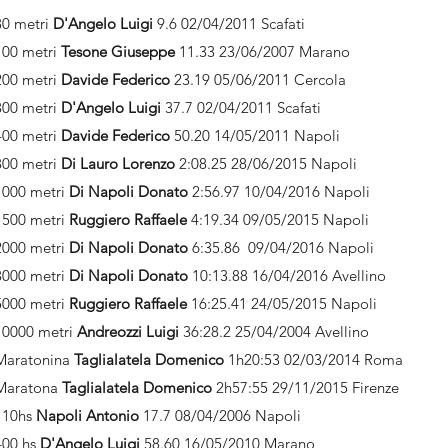
80 metri
D'Angelo Luigi
9.6 02/04/2011 Scafati
100 metri
Tesone Giuseppe
11.33 23/06/2007 Marano
200 metri
Davide Federico
23.19 05/06/2011 Cercola
300 metri
D'Angelo Luigi
37.7 02/04/2011 Scafati
400 metri
Davide Federico
50.20 14/05/2011 Napoli
800 metri
Di Lauro Lorenzo
2:08.25 28/06/2015 Napoli
1000 metri
Di Napoli Donato
2:56.97 10/04/2016 Napoli
1500 metri
Ruggiero Raffaele
4:19.34 09/05/2015 Napoli
2000 metri
Di Napoli Donato
6:35.86 09/04/2016 Napoli
3000 metri
Di Napoli Donato
10:13.88 16/04/2016 Avellino
5000 metri
Ruggiero Raffaele
16:25.41 24/05/2015 Napoli
10000 metri
Andreozzi Luigi
36:28.2 25/04/2004 Avellino
Maratonina
Taglialatela Domenico
1h20:53 02/03/2014 Roma
Maratona
Taglialatela Domenico
2h57:55 29/11/2015 Firenze
110hs
Napoli Antonio
17.7 08/04/2006 Napoli
400 hs
D'Angelo Luigi
58.60 16/05/2010 Marano