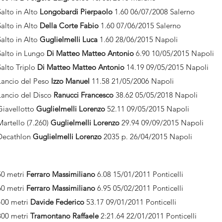
Salto in Alto
Longobardi Pierpaolo
1.60 06/07/2008 Salerno
Salto in Alto
Della Corte Fabio
1.60 07/06/2015 Salerno
Salto in Alto
Guglielmelli Luca
1.60 28/06/2015 Napoli
Salto in Lungo
Di Matteo Matteo Antonio
6.90 10/05/2015 Napoli
Salto Triplo
Di Matteo Matteo Antonio
14.19 09/05/2015 Napoli
Lancio del Peso
Izzo Manuel
11.58 21/05/2006 Napoli
Lancio del Disco
Ranucci Francesco
38.62 05/05/2018 Napoli
Giavellotto
Guglielmelli Lorenzo
52.11 09/05/2015 Napoli
Martello (7.260)
Guglielmelli Lorenzo
29.94 09/09/2015 Napoli
Decathlon
Guglielmelli Lorenzo
2035 p. 26/04/2015 Napoli
50 metri
Ferraro Massimiliano
6.08 15/01/2011 Ponticelli
60 metri
Ferraro Massimiliano
6.95 05/02/2011 Ponticelli
400 metri
Davide Federico
53.17 09/01/2011 Ponticelli
800 metri
Tramontano Raffaele
2:21.64 22/01/2011 Ponticelli